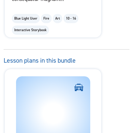
accusantium accusantium cum
quia porro autem beatae.
Blue Light User
Fire
Art
10 - 16
Interactive Storybook
Lesson plans in this bundle