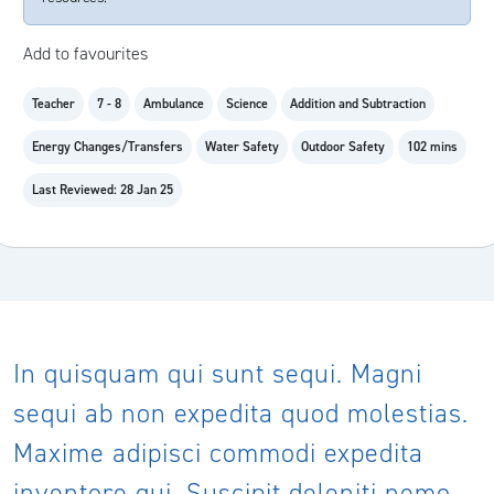
Add to favourites
Teacher
7 - 8
Ambulance
Science
Addition and Subtraction
Energy Changes/Transfers
Water Safety
Outdoor Safety
102 mins
Last Reviewed: 28 Jan 25
In quisquam qui sunt sequi. Magni
sequi ab non expedita quod molestias.
Maxime adipisci commodi expedita
inventore qui. Suscipit deleniti nemo