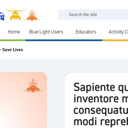
Home
Blue Light Users
Educators
Activity 
- Save Lives
Sapiente q
inventore 
consequatur
modi repre