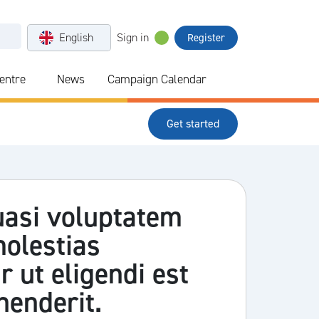
English
Sign in
Register
Centre
News
Campaign Calendar
Get started
uasi voluptatem
molestias
 ut eligendi est
henderit.