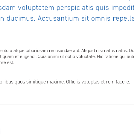
sdam voluptatem perspiciatis quis imped
n ducimus. Accusantium sit omnis repella
soluta atque laboriosam recusandae aut. Aliquid nisi natus natus. Qu
quam et eligendi. Quia animi ut optio voluptate. Hic ratione qui au
ore est.
oribus quos similique maxime. Officiis voluptas et rem facere.