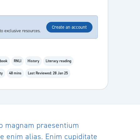
Create an account
to exclusive resources.
ybook
RNLI
History
Literacy reading
ty
48 mins
Last Reviewed: 28 Jan 25
tio magnam praesentium
 enim alias. Enim cupiditate