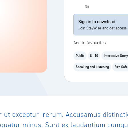
(0)
Sign in to download
Join StayWise and get access 
Add to favourites
Public
8 - 10
Interactive Stor
Speaking and Listening
Fire Safe
ut excepturi rerum. Accusamus distinc
uatur minus. Sunt ex laudantium cumque