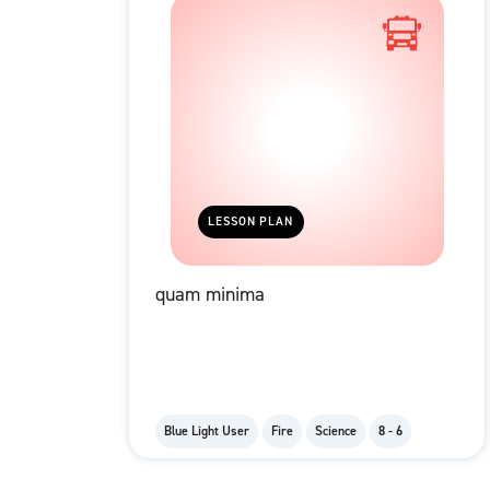
LESSON PLAN
quam minima
Blue Light User
Fire
Science
8 - 6